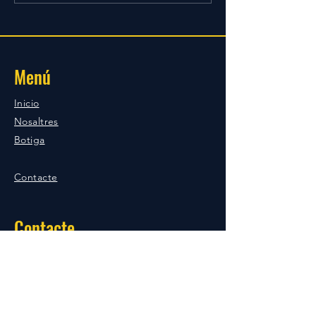
Menú
Inicio
Nosaltres
Botiga
Contacte
Contacte
Gmail:
cfsaba1949@gmail.com
Ublicació:
Ublicació:
Carrer
Gaspar de Preses, 08740 Sant