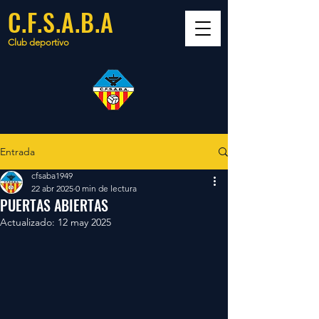
C.F.S.A.B.A
Club deportivo
Entrada
cfsaba1949
22 abr 2025
0 min de lectura
PUERTAS ABIERTAS
Actualizado:
12 may 2025