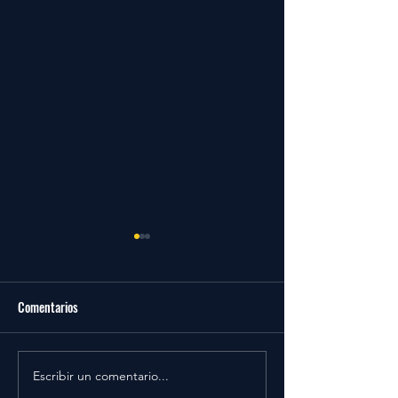
Comentarios
Comunicado Oficial
CENA CIERRE DE 
Escribir un comentario...