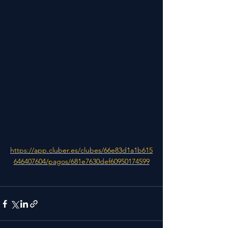
https://app.cluber.es/clubes/66e83d1a1b615
646407604/pagos/681e7630def60950174599