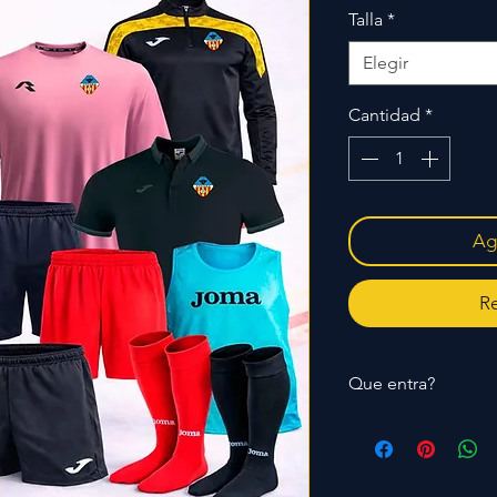
Talla
*
Elegir
Cantidad
*
Agr
Re
Que entra?
Chandal, sudadera, 2
de entreno, camiseta
Mitchetas, Mochila, 