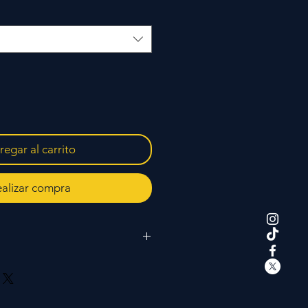
egar al carrito
alizar compra
 camisetas de entreno, pantalon
s calentamiento, Polo, Bermuda,
1ªEquipación, 2ªEquipación